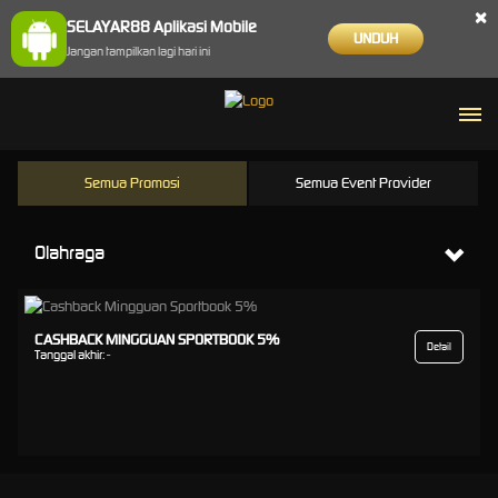
×
SELAYAR88 Aplikasi Mobile
UNDUH
Jangan tampilkan lagi hari ini
Semua Promosi
Semua Event Provider
Olahraga
CASHBACK MINGGUAN SPORTBOOK 5%
Detail
Tanggal akhir:
-