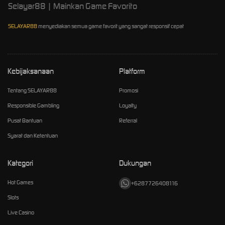
Selayar88 | Mainkan Game Favorito
SELAYAR88
menyediakan semua game favorit yang sangat responsif cepat
Kebijaksanaan
Platform
Tentang SELAYAR88
Promosi
Responsible Gambling
Loyalty
Pusat Bantuan
Referral
Syarat dan Ketentuan
Kategori
Dukungan
Hot Games
+6287726408116
Slots
Live Casino