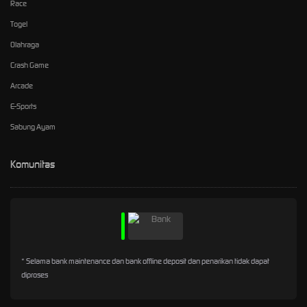
Race
Togel
Olahraga
Crash Game
Arcade
E-Sports
Sabung Ayam
Komunitas
* Selama bank maintenance dan bank offline deposit dan penarikan tidak dapat
diproses