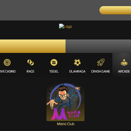
LIVE CASINO
RACE
TOGEL
OLAHRAGA
CRASH GAME
ARCADE
Mario Club