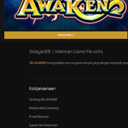
OCEAN KING 3
Selayar88 | Mainkan Game Favorito
SELAYAR88
menyediakan semua game favorit yang sangat responsif cepa
Kebijaksanaan
Tentang SELAYAR88
Responsible Gambling
Pusat Bantuan
Syarat dan Ketentuan