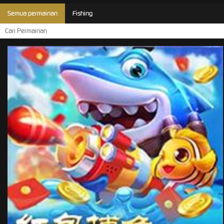
Semua permainan
Fishing