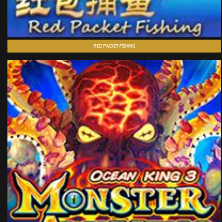
RED PACKET FISHING