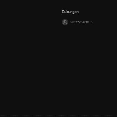
Dukungan
+6287726408116