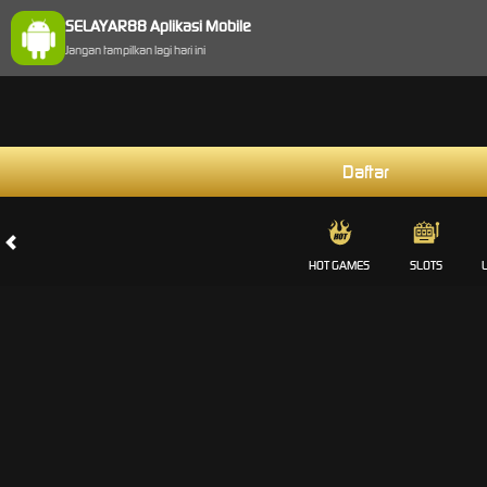
SELAYAR88 Aplikasi Mobile
Jangan tampilkan lagi hari ini
Daftar
HOT GAMES
SLOTS