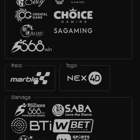
Race
Togel
Olahraga