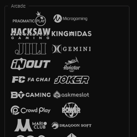
Arcade