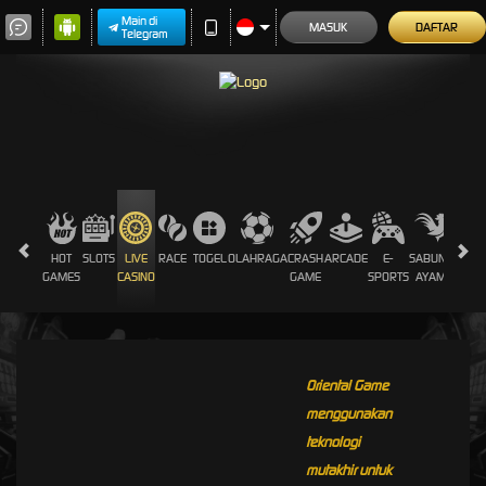
Main di
MASUK
DAFTAR
Telegram
HOT
SLOTS
LIVE
RACE
TOGEL
OLAHRAGA
CRASH
ARCADE
E-
SABUNG
PROM
GAMES
CASINO
GAME
SPORTS
AYAM
Oriental Game
menggunakan
teknologi
mutakhir untuk