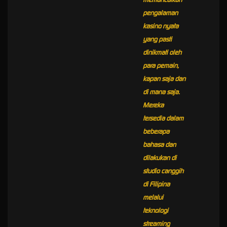
pengalaman
kasino nyata
yang pasti
dinikmati oleh
para pemain,
kapan saja dan
di mana saja.
Mereka
tersedia dalam
beberapa
bahasa dan
dilakukan di
studio canggih
di Filipina
melalui
teknologi
streaming