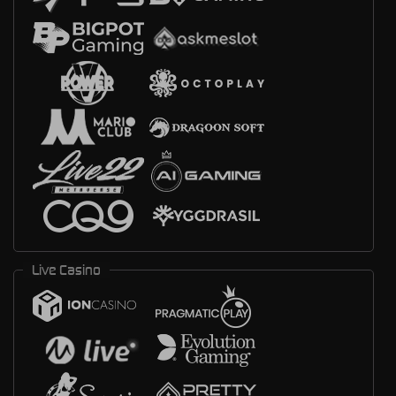
Live Casino