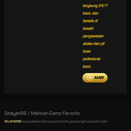
langsung 24/7
kami, dan
berada di
bawah
pengawasan
dealer dan pit
boss
profesional
kami.
MAIN
Selayar88 | Mainkan Game Favorito
SELAYAR88
menyediakan semua game favorit yang sangat responsif cepat