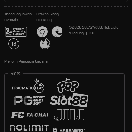
Tanggung Jawab
Browser Yang
Bermain
Didukung
©2026 SELAYAR88. Hak cipta
dilindungi | 18+
Platform Penyedia Layanan
Slots