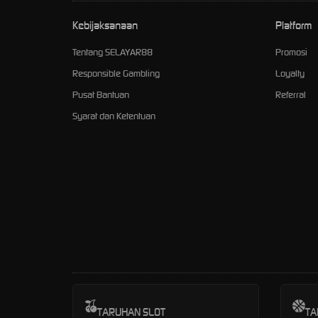
Kebijaksanaan
Platform
Tentang SELAYAR88
Promosi
Responsible Gambling
Loyalty
Pusat Bantuan
Referral
Syarat dan Ketentuan
TARUHAN SLOT
TA