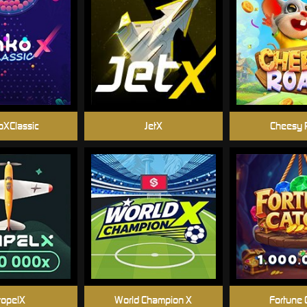
oXClassic
JetX
Cheesy 
ropelX
World Champion X
Fortune 