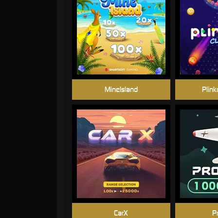
MineIsland
Plink
CarX
P