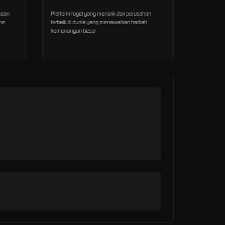
haan
Platform togel yang menarik dari perusahan
ame
terbaik di dunia yang menawarkan hadiah
kemenangan besar