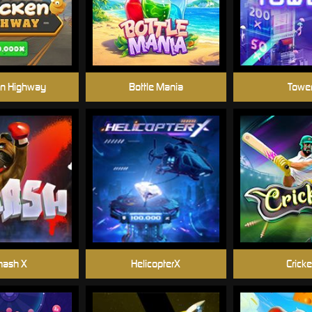
en Highway
Bottle Mania
Towe
mash X
HelicopterX
Crick