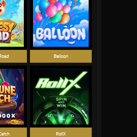
Road
Balloon
Catch
RollX