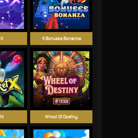
rX
4 Bonuses Bonanza
etX
Wheel Of Destiny