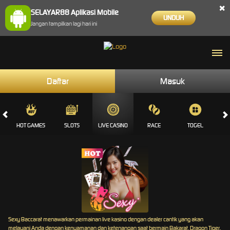
×
SELAYAR88 Aplikasi Mobile
UNDUH
Jangan tampilkan lagi hari ini
Daftar
Masuk
HOT GAMES
SLOTS
LIVE CASINO
RACE
TOGEL
OL
Sexy Baccarat menawarkan permainan live kasino dengan dealer cantik yang akan
melayani Anda dengan kenyamanan dan ketenangan saat bermain Bakarat, Dragon Tiger,